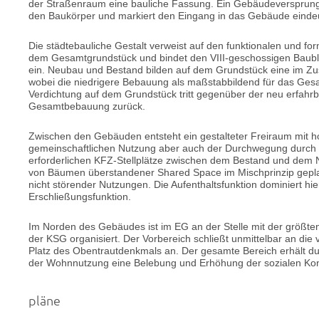
der Straßenraum eine bauliche Fassung. Ein Gebäudeversprung
den Baukörper und markiert den Eingang in das Gebäude eindeu
Die städtebauliche Gestalt verweist auf den funktionalen und
dem Gesamtgrundstück und bindet den VIII-geschossigen Baubl
ein. Neubau und Bestand bilden auf dem Grundstück eine im 
wobei die niedrigere Bebauung als maßstabbildend für das Gesam
Verdichtung auf dem Grundstück tritt gegenüber der neu erfahrb
Gesamtbebauung zurück.
Zwischen den Gebäuden entsteht ein gestalteter Freiraum mit ho
gemeinschaftlichen Nutzung aber auch der Durchwegung durch di
erforderlichen KFZ-Stellplätze zwischen dem Bestand und dem Ne
von Bäumen überstandener Shared Space im Mischprinzip gepla
nicht störender Nutzungen. Die Aufenthaltsfunktion dominiert hie
Erschließungsfunktion.
Im Norden des Gebäudes ist im EG an der Stelle mit der größten
der KSG organisiert. Der Vorbereich schließt unmittelbar an d
Platz des Obentrautdenkmals an. Der gesamte Bereich erhält dur
der Wohnnutzung eine Belebung und Erhöhung der sozialen Kont
pläne