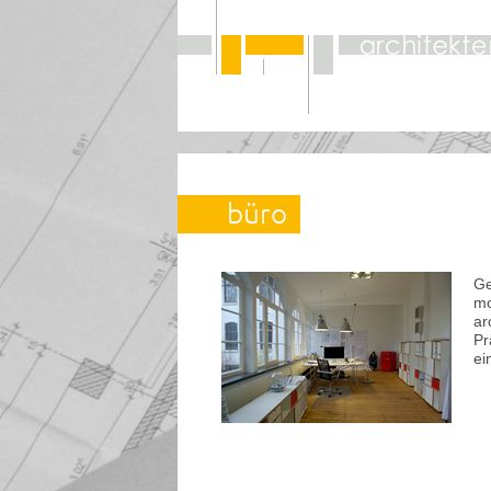
büro
Ge
mo
ar
Pr
ei