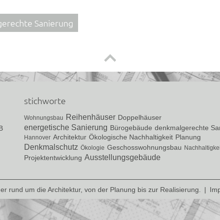
gerechte Sanierung
stichworte
Reihenhäuser
Doppelhäuser
Wohnungsbau
energetische Sanierung
Bürogebäude
denkmalgerechte Sa
B
Architektur
Ökologische Nachhaltigkeit
Planung
Hannover
Denkmalschutz
Geschosswohnungsbau
Ökologie
Nachhaltigkei
Ausstellungsgebäude
Projektentwicklung
ner rund um die Architektur, von der Planung bis zur Realisierung.
|
Im